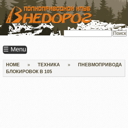
ПЕРЕЙТИ
К
ОСНОВНОМУ
СОДЕРЖАНИЮ
Поиск
☰ Menu
Строка
HOME
ТЕХНИКА
ПНЕВМОПРИВОДА
навигации
БЛОКИРОВОК В 105