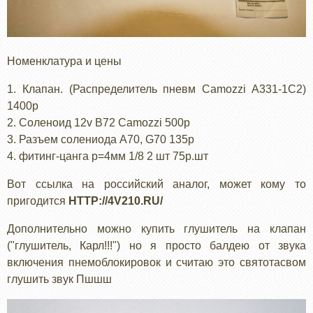
Номенклатура и цены
1. Клапан. (Распределитель пневм Camozzi A331-1C2)
1400р
2. Соленоид 12v B72 Camozzi 500р
3. Разъем солениода A70, G70 135р
4. фитинг-цанга p=4мм 1/8 2 шт 75р.шт
Вот ссылка на российский аналог, может кому то
пригодится
HTTP://4V210.RU/
Дополнительно можно купить глушитель на клапан
("глушитель, Карл!!!") но я просто балдею от звука
включения пнемоблокировок и считаю это святотасвом
глушить звук Пшшш