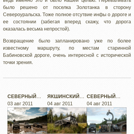
ведь именно это и было нашей целью. Переваливать
было решено от поселка Золотанка в сторону
Североуральска. Тоже полное отсутвие инфы о дороге и
ее состоянии (забегая вперед скажу, что дорога
оказалась весьма непростой).
Возвращение было запланировано уже по более
известному маршруту, по местам старинной
Бабиновcкой дороге, очень интересной с исторической
точки зрения.
СЕВЕРНЫЙ
ЯКШИНСКИЙ
СЕВЕРНЫЙ
УРАЛ: ОБЩАЯ
03 авг 2011
ТРАКТ
04 авг 2011
УРАЛ: ДОЕЗД
04 авг 2011
ИНФОРМАЦИЯ