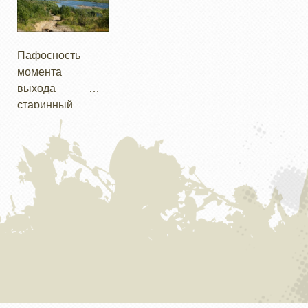
но после звонка
повернул в
дальше и
супругой и еду
в Москву вдруг
сторону, мб и
открывать
за Андрюхой
выяснилось что
куда то дальше
новые пути.
Отшельником
уже суббота, а
идет, но нам
Пафосность
Конечно же, это
по горьковке.
не пятница (как
прямо... через
момента
должен быть
нам казалось).
ручей и вдоль
выхода на
север и конечно
Это ж надо
реки Улс.
старинный
вне дорог.
было так
тракт несколько
заотдыхать...
потерялась
среди свалки
города Кытлым.
Пробираемся
сквозь кучи
мусора и
выходим к
началу
Бабининского
тракта.