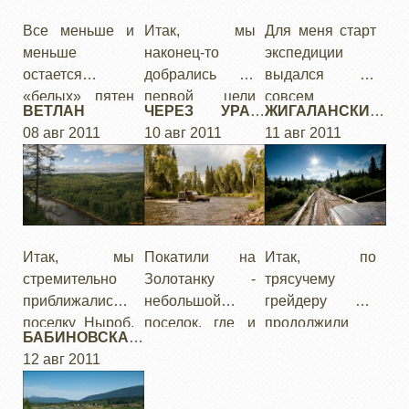
Все меньше и
Итак, мы
Для меня старт
меньше
наконец-то
экспедиции
остается
добрались до
выдался не
«белых» пятен
первой цели
совсем
ВЕТЛАН
ЧЕРЕЗ УРАЛ:
ЖИГАЛАНCКИЕ
на карте
нашего
обычным – из-
08 авг 2011
ЗОЛОТАНКА
10 авг 2011
ВОДОПАДЫ
11 авг 2011
джиперских
маршрута - к
за головняков
-КУТИМ
маршрутов.
старинному
на работе
Карелия,
торговому
пришлось
Кольский,
Якшинскому
собрать все
Онежский,
тракту
вещи за неделю
Мезень теперь
до старта. Хотя,
Итак, мы
Покатили на
Итак, по
уже
конечно, все
стремительно
Золотанку -
трясучему
стандартные
равно
приближались к
небольшой
грейдеру мы
варианты
прокопался в
поселку Ныроб.
поселок, где и
продолжили
БАБИНОВСКАЯ
внедорожных
субботу по
Еще за день мы
кончается
свой путь.
ДОРОГА
12 авг 2011
экспедиций. А
мелочевке.
планировали
грейдер.
это значит, что
Трогательное
сделать дневку,
Точнее, он
пора двигаться
прощание с