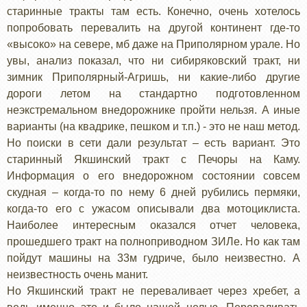
старинные тракты там есть. Конечно, очень хотелось
попробовать перевалить на другой континент где-то
«высоко» на севере, мб даже на Приполярном урале. Но
увы, анализ показал, что ни сибиряковский тракт, ни
зимник Приполярный-Агришь, ни какие-либо другие
дороги летом на стандартно подготовленном
неэкстремальном внедорожнике пройти нельзя. А иные
варианты (на квадрике, пешком и т.п.) - это не наш метод.
Но поиски в сети дали результат – есть вариант. Это
старинный Якшинский тракт с Печоры на Каму.
Информация о его внедорожном состоянии совсем
скудная – когда-то по нему 6 дней рубились пермяки,
когда-то его с ужасом описывали два мотоциклиста.
Наиболее интересным оказался отчет человека,
прошедшего тракт на полноприводном ЗИЛе. Но как там
пойдут машины на 33м гудриче, было неизвестно. А
неизвестность очень манит.
Но Якшинский тракт не переваливает через хребет, а