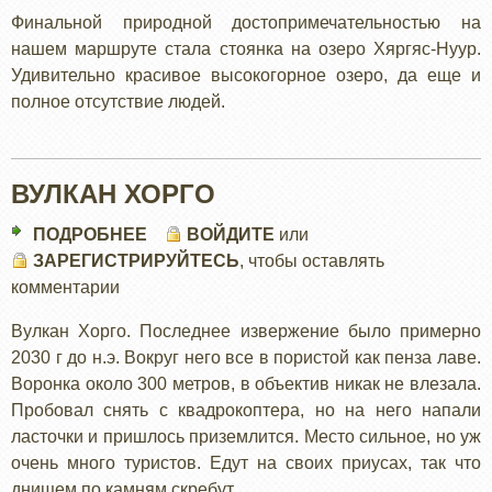
НУУР
Финальной природной достопримечательностью на
нашем маршруте стала стоянка на озеро Хяргяс-Нуур.
Удивительно красивое высокогорное озеро, да еще и
полное отсутствие людей.
ВУЛКАН ХОРГО
ПОДРОБНЕЕ
О
ВОЙДИТЕ
или
ЗАРЕГИСТРИРУЙТЕСЬ
ВУЛКАН
, чтобы оставлять
комментарии
ХОРГО
Вулкан Хорго. Последнее извержение было примерно
2030 г до н.э. Вокруг него все в пористой как пенза лаве.
Воронка около 300 метров, в объектив никак не влезала.
Пробовал снять с квадрокоптера, но на него напали
ласточки и пришлось приземлится. Место сильное, но уж
очень много туристов. Едут на своих приусах, так что
днищем по камням скребут.