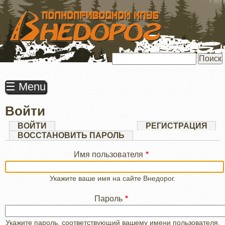
ПЕРЕЙТИ
К
ОСНОВНОМУ
СОДЕРЖАНИЮ
Поиск
☰ Menu
Войти
Главные
ВОЙТИ
(АКТИВНАЯ
РЕГИСТРАЦИЯ
ВКЛАДКА)
ВОССТАНОВИТЬ ПАРОЛЬ
вкладки
Имя пользователя
Укажите ваше имя на сайте Внедорог.
Пароль
Укажите пароль, соответствующий вашему имени пользователя.