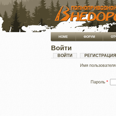
ПЕРЕЙТИ
К
ОСНОВНОМУ
СОДЕРЖАНИЮ
Основная
HOME
ФОРУМ
ОТ
навигация
Войти
Главные
ВОЙТИ
(АКТИВНАЯ
РЕГИСТРАЦИ
ВКЛАДКА)
вкладки
Имя пользователя
Пароль