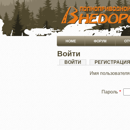
ПЕРЕЙТИ
К
ОСНОВНОМУ
СОДЕРЖАНИЮ
Основная
HOME
ФОРУМ
ОТ
навигация
Войти
Главные
ВОЙТИ
(АКТИВНАЯ
РЕГИСТРАЦИ
ВКЛАДКА)
вкладки
Имя пользователя
Пароль