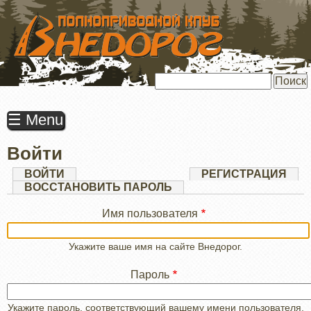
ПЕРЕЙТИ
К
ОСНОВНОМУ
СОДЕРЖАНИЮ
Поиск
☰ Menu
Войти
Главные
ВОЙТИ
(АКТИВНАЯ
РЕГИСТРАЦИЯ
ВКЛАДКА)
ВОССТАНОВИТЬ ПАРОЛЬ
вкладки
Имя пользователя
Укажите ваше имя на сайте Внедорог.
Пароль
Укажите пароль, соответствующий вашему имени пользователя.