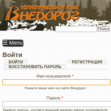
ПЕРЕЙТИ
К
ОСНОВНОМУ
СОДЕРЖАНИЮ
Поиск
☰ Menu
Войти
Главные
ВОЙТИ
(АКТИВНАЯ
РЕГИСТРАЦИЯ
ВКЛАДКА)
ВОССТАНОВИТЬ ПАРОЛЬ
вкладки
Имя пользователя
Укажите ваше имя на сайте Внедорог.
Пароль
Укажите пароль, соответствующий вашему имени пользователя.