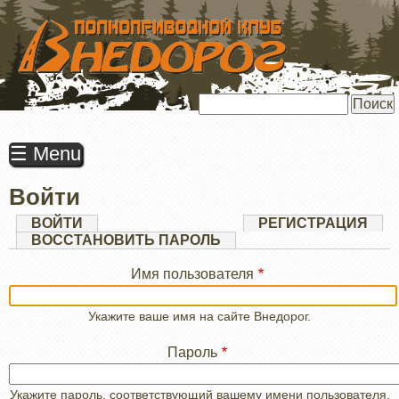
ПЕРЕЙТИ
К
ОСНОВНОМУ
СОДЕРЖАНИЮ
Поиск
☰ Menu
Войти
Главные
ВОЙТИ
(АКТИВНАЯ
РЕГИСТРАЦИЯ
ВКЛАДКА)
ВОССТАНОВИТЬ ПАРОЛЬ
вкладки
Имя пользователя
Укажите ваше имя на сайте Внедорог.
Пароль
Укажите пароль, соответствующий вашему имени пользователя.