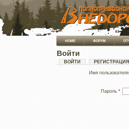
ПЕРЕЙТИ
К
ОСНОВНОМУ
СОДЕРЖАНИЮ
Основная
HOME
ФОРУМ
ОТ
навигация
Войти
Главные
ВОЙТИ
(АКТИВНАЯ
РЕГИСТРАЦИ
ВКЛАДКА)
вкладки
Имя пользователя
Пароль