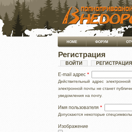
ПЕРЕЙТИ
К
ОСНОВНОМУ
СОДЕРЖАНИЮ
Основная
HOME
ФОРУМ
ОТ
навигация
Регистрация
Главные
ВОЙТИ
РЕГИСТРАЦИ
вкладки
E-mail адрес
Действительный адрес электронной
электронной почты не станет публич
уведомления на почту.
Имя пользователя
Допускаются некоторые спецсимволы, с
Изображение