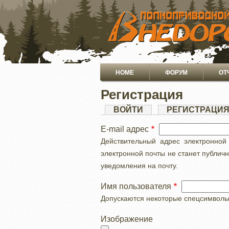
ПЕРЕЙТИ
К
ОСНОВНОМУ
СОДЕРЖАНИЮ
Основная
HOME
ФОРУМ
ОТ
навигация
Регистрация
Главные
ВОЙТИ
РЕГИСТРАЦИ
вкладки
E-mail адрес
Действительный адрес электронной
электронной почты не станет публич
уведомления на почту.
Имя пользователя
Допускаются некоторые спецсимволы, с
Изображение