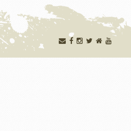
Меню
учётной
записи
пользователя