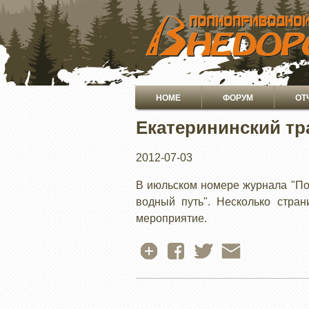
ПЕРЕЙТИ
К
ОСНОВНОМУ
СОДЕРЖАНИЮ
Основная
HOME
ФОРУМ
ОТ
навигация
Екатерининский тр
2012-07-03
В июльском номере журнала "По
водный путь". Несколько стра
мероприятие.