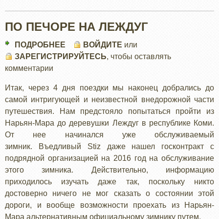
ПО ПЕЧОРЕ НА ЛЕЖДУГ
ПОДРОБНЕЕ
О
ВОЙДИТЕ
или
ЗАРЕГИСТРИРУЙТЕСЬ
ПО
, чтобы оставлять
комментарии
ПЕЧОРЕ
НА
Итак, через 4 дня поездки мы наконец добрались до
ЛЕЖДУГ
самой интригующей и неизвестной внедорожной части
путешествия. Нам предстояло попытаться пройти из
Нарьян-Мара до деревушки Леждуг в республике Коми.
От нее начинался уже обслуживаемый
зимник. Въедливый Stiz даже нашел госконтракт с
подрядной организацией на 2016 год на обслуживание
этого зимника. Действительно, информацию
приходилось изучать даже так, поскольку никто
достоверно ничего не мог сказать о состоянии этой
дороги, и вообще возможности проехать из Нарьян-
Мара альтернативным официальному зимнику путем.