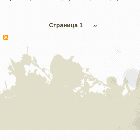
Нумерация
Страница 1
СЛЕДУЮЩАЯ
››
страниц
СТРАНИЦА