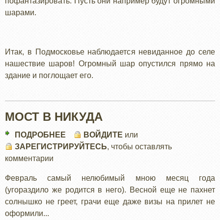
пофантазировать. Пусть они например будут огромными
шарами.
Итак, в Подмосковье наблюдается невиданное до селе
нашествие шаров! Огромный шар опустился прямо на
здание и поглощает его.
МОСТ В НИКУДА
ПОДРОБНЕЕ
О
ВОЙДИТЕ
или
ЗАРЕГИСТРИРУЙТЕСЬ
МОСТ
, чтобы оставлять
комментарии
В
НИКУДА
Февраль самый нелюбимый мною месяц года
(угораздило же родится в него). Весной еще не пахнет
солнышко не греет, грачи еще даже визы на прилет не
оформили...