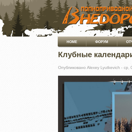
ПЕРЕЙТИ
К
ОСНОВНОМУ
СОДЕРЖАНИЮ
Основная
HOME
ФОРУМ
ОТ
навигация
Клубные календари
Опубликовано
Alexey Lyutkevich
-
ср, 