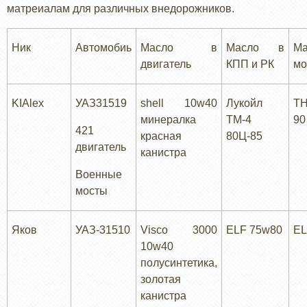
матреиалам для различных внедорожников.
Ник
Автомобиь
Масло в
Масло в
М
двигатель
КПП и РК
мо
KIAlex
УАЗ31519
shell 10w40
Лукойл
Т
минералка
ТМ-4
90
421
красная
80Ц-85
двигатель
канистра
Военные
мосты
Яков
УАЗ-31510
Visco 3000
ELF 75w80
EL
10w40
полусинтетика,
золотая
канистра