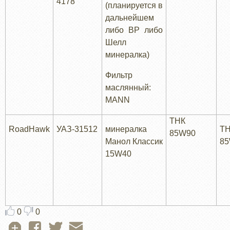
4178
(планируется в
дальнейшем
либо ВР либо
Шелл
минералка)
Фильтр
маслянный:
МАNN
ТНК
RoadHawk
УАЗ-31512
минералка
Т
85W90
Манол Классик
8
15W40
0
0