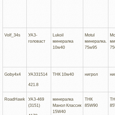
Volf_34s
УАЗ-
Lukoil
Motul
Mo
головаст
минералка
минералка.
ми
10w40
75w95
75
Goby4x4
УАЗ31514
ТНК 10w40
нигрол
ни
421.8
RoadHawk
УАЗ-469
минералка
ТНК
Т
(3151)
Манол Классик
85W90
8
15W40