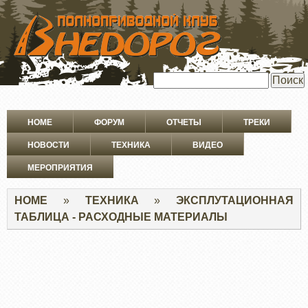
ПЕРЕЙТИ
К
ОСНОВНОМУ
СОДЕРЖАНИЮ
Поиск
Основная
HOME
ФОРУМ
ОТЧЕТЫ
ТРЕКИ
навигация
НОВОСТИ
ТЕХНИКА
ВИДЕО
МЕРОПРИЯТИЯ
Строка
HOME
ТЕХНИКА
ЭКСПЛУТАЦИОННАЯ
навигации
ТАБЛИЦА - РАСХОДНЫЕ МАТЕРИАЛЫ