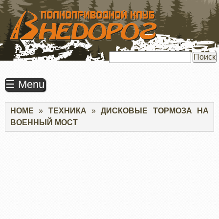
ПЕРЕЙТИ
К
ОСНОВНОМУ
СОДЕРЖАНИЮ
Поиск
☰ Menu
Строка
HOME
ТЕХНИКА
ДИСКОВЫЕ ТОРМОЗА НА
навигации
ВОЕННЫЙ МОСТ