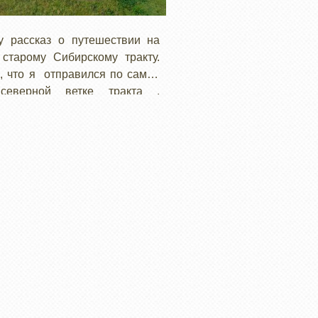
у рассказ о путешествии на
старому Сибирскому тракту.
 что я отправился по самой
северной ветке тракта ,
ший через Вологду и Великий
прошел пыльными грейдерами
льск, Лузу, Визинга Гайны и
 до Пермского края.