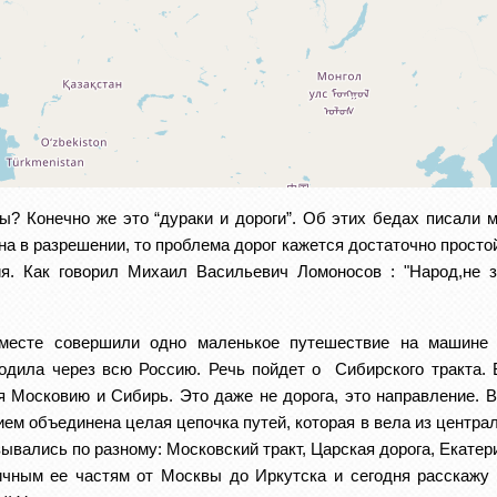
? Конечно же это “дураки и дороги”. Об этих бедах писали м
а в разрешении, то проблема дорог кажется достаточно простой
ия. Как говорил Михаил Васильевич Ломоносов : "Народ,не з
месте совершили одно маленькое путешествие на машине в
ходила через всю Россию. 
Речь пойдет о  Сибирского тракта. 
 Московию и Сибирь. Это даже не дорога, это направление. В 
м объединена целая цепочка путей, которая в вела из централь
ывались по разному: Московский тракт, Царская дорога, Екатер
чным ее частям от Москвы до Иркутска и сегодня расскажу о