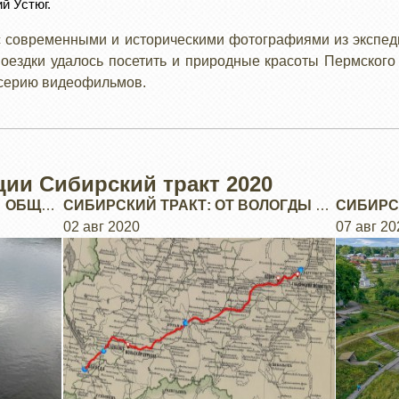
й Устюг.
с современными и историческими фотографиями из экспеди
поездки удалось посетить и природные красоты Пермского 
е серию видеофильмов.
ции Сибирский тракт 2020
 ОБЩАЯ
СИБИРСКИЙ ТРАКТ: ОТ ВОЛОГДЫ ДО
СИБИРС
УСТЮГА.
02 авг 2020
ЧЕРЕЗ 
07 авг 20