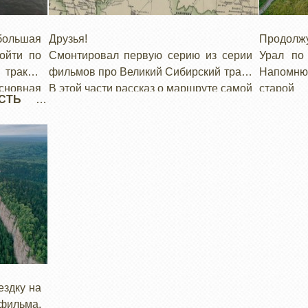
большая
Друзья!
Продолж
ойти по
Смонтировал первую серию из серии
Урал по 
тракта.
фильмов про Великий Сибирский тракт.
Напомню,
сновная
В этой части рассказ о маршруте самой
старой 
СТЬ 3:
иняющая
северной ветки тракта, по которой мне
проходив
даже не
удалось проехать от Вологды до
устюг, 
 разные
северного Урала. Предлагаю вашему
через Ла
разными
внимаю, буду признателен за ваши
добрался
комментарии!
ездку на
фильма.