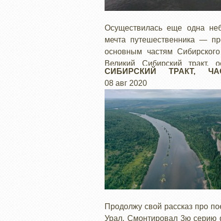
Осуществилась еще одна не
мечта путешественника — пр
основным частям Сибирского 
Великий Сибирский тракт, о
СИБИРСКИЙ ТРАКТ, ЧА
транспортная артерия соед
КРАСОТЫ УРАЛА
08 авг 2020
Московию и Сибирь. Это 
дорога, это направление. В
века это дорога проходила 
маршрутами.
Продолжу свой рассказ про по
Урал. Смонтировал 3ю серию 