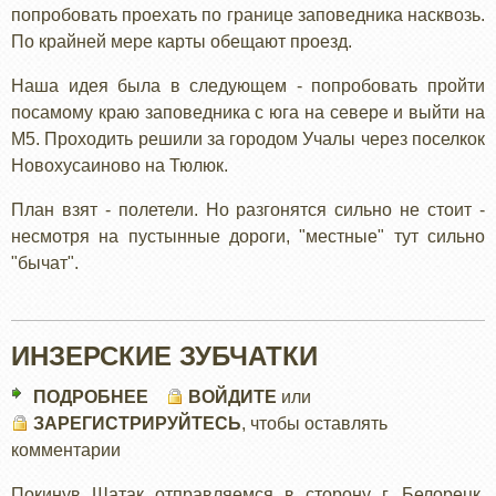
попробовать проехать по границе заповедника насквозь.
По крайней мере карты обещают проезд.
Наша идея была в следующем - попробовать пройти
посамому краю заповедника с юга на севере и выйти на
М5. Проходить решили за городом Учалы через поселкок
Новохусаиново на Тюлюк.
План взят - полетели. Но разгонятся сильно не стоит -
несмотря на пустынные дороги, "местные" тут сильно
"бычат".
ИНЗЕРСКИЕ ЗУБЧАТКИ
ПОДРОБНЕЕ
О
ВОЙДИТЕ
или
ЗАРЕГИСТРИРУЙТЕСЬ
ИНЗЕРСКИЕ
, чтобы оставлять
комментарии
ЗУБЧАТКИ
Покинув Шатак отправляемся в сторону г. Белорецк.