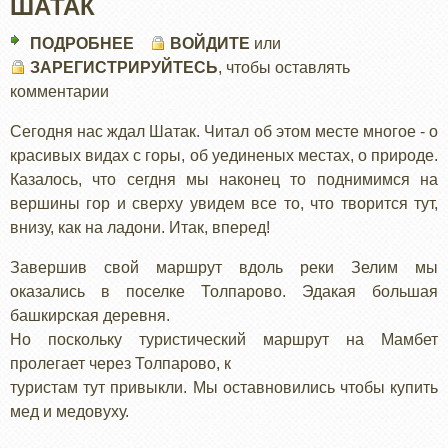
ШАТАК
ПОДРОБНЕЕ
О
ВОЙДИТЕ
или
ЗАРЕГИСТРИРУЙТЕСЬ
ШАТАК
, чтобы оставлять
комментарии
Сегодня нас ждал Шатак. Читал об этом месте многое - о
красивых видах с горы, об уединеных местах, о природе.
Казалось, что сегдня мы наконец то поднимимся на
вершины гор и сверху увидем все то, что творится тут,
внизу, как на ладони. Итак, вперед!
Завершив свой маршрут вдоль реки Зелим мы
оказались в поселке Толпарово. Эдакая большая
башкирская деревня.
Но поскольку туристический маршрут на Мамбет
пролегает через Толпарово, к
туристам тут привыкли. Мы оставновились чтобы купить
мед и медовуху.