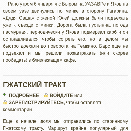
Рано утром 6 января я с Быром на УАЗАВРе и Яков на
своем уазе двинулись по минке в сторону Гагарина.
«Дядя Саша» с женой Юлей должны были подъехать
уже к съезди с минки. Дорога была пустынна, погода
пасмурная, периодически у Якова подмерзал карб и он
останавливался чтобы согреть его, но в целом мы
быстро доехали до поворота на Темкино. Барс еще не
подъехал и мы решили позавтракать (или скорее
пообедать) в близлежащем кафе.
ГЖАТСКИЙ ТРАКТ
ПОДРОБНЕЕ
О
ВОЙДИТЕ
или
ЗАРЕГИСТРИРУЙТЕСЬ
ГЖАТСКИЙ
, чтобы оставлять
комментарии
ТРАКТ
Еще в начале июля мы отправились по старинному
Гжатскому тракту. Маршрут крайне популярный для