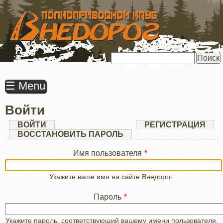
ПЕРЕЙТИ
К
ОСНОВНОМУ
СОДЕРЖАНИЮ
Поиск
☰ Menu
Войти
Главные
ВОЙТИ
(АКТИВНАЯ
РЕГИСТРАЦИЯ
ВКЛАДКА)
ВОССТАНОВИТЬ ПАРОЛЬ
вкладки
Имя пользователя
Укажите ваше имя на сайте Внедорог.
Пароль
Укажите пароль, соответствующий вашему имени пользователя.