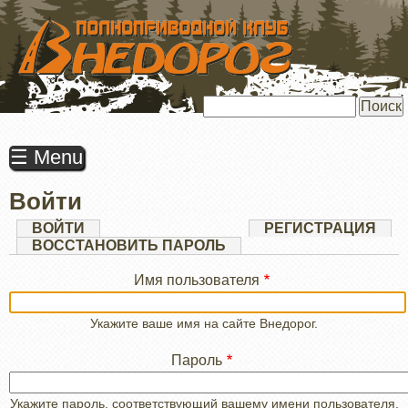
ПЕРЕЙТИ
К
ОСНОВНОМУ
СОДЕРЖАНИЮ
Поиск
☰ Menu
Войти
Главные
ВОЙТИ
(АКТИВНАЯ
РЕГИСТРАЦИЯ
ВКЛАДКА)
ВОССТАНОВИТЬ ПАРОЛЬ
вкладки
Имя пользователя
Укажите ваше имя на сайте Внедорог.
Пароль
Укажите пароль, соответствующий вашему имени пользователя.