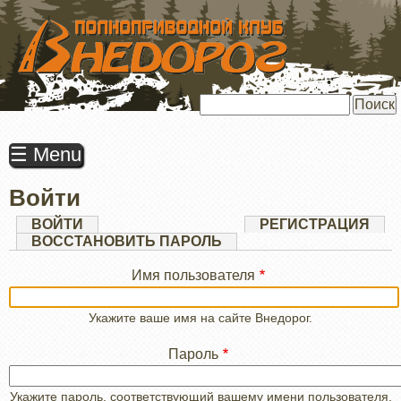
ПЕРЕЙТИ
К
ОСНОВНОМУ
СОДЕРЖАНИЮ
Поиск
☰ Menu
Войти
Главные
ВОЙТИ
(АКТИВНАЯ
РЕГИСТРАЦИЯ
ВКЛАДКА)
ВОССТАНОВИТЬ ПАРОЛЬ
вкладки
Имя пользователя
Укажите ваше имя на сайте Внедорог.
Пароль
Укажите пароль, соответствующий вашему имени пользователя.