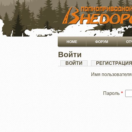
ПЕРЕЙТИ
К
ОСНОВНОМУ
СОДЕРЖАНИЮ
Основная
HOME
ФОРУМ
ОТ
навигация
Войти
Главные
ВОЙТИ
(АКТИВНАЯ
РЕГИСТРАЦИ
ВКЛАДКА)
вкладки
Имя пользователя
Пароль