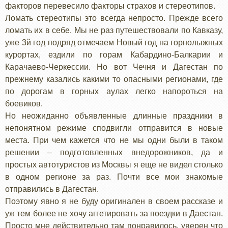
факторов перевесило факторы страхов и стереотипов.
Ломать стереотипы это всегда непросто. Прежде всего
ломать их в себе. Мы не раз путешествовали по Кавказу,
уже 3й год подряд отмечаем Новый год на горнолыжных
курортах, ездили по горам Кабардино-Балкарии и
Карачаево-Черкессии. Но вот Чечня и Дагестан по
прежнему казались какими то опасными регионами, где
по дорогам в горных аулах легко напороться на
боевиков.
Но неожиданно объявленные длинные праздники в
непонятном режиме сподвигли отправится в новые
места. При чем кажется что не мы одни были в таком
решении – подготовленных внедорожников, да и
простых автотуристов из Москвы я еще не видел столько
в одном регионе за раз. Почти все мои знакомые
отправились в Дагестан.
Поэтому явно я не буду оригинален в своем рассказе и
уж тем более не хочу аггетировать за поездки в Даестан.
Просто мне действительно там понравилось, уверен что