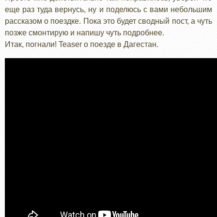
еще раз туда вернусь, ну и поделюсь с вами небольшим
рассказом о поездке. Пока это будет сводный пост, а чуть
позже смонтирую и напишу чуть подробнее.
Итак, погнали! Teaser о поезде в Дагестан.