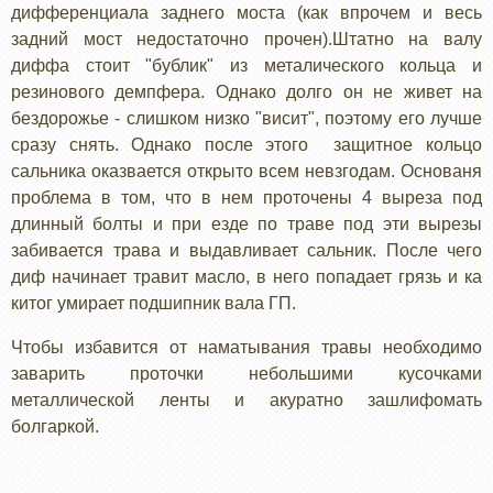
дифференциала заднего моста (как впрочем и весь
задний мост недостаточно прочен).Штатно на валу
диффа стоит "бублик" из металического кольца и
резинового демпфера. Однако долго он не живет на
бездорожье - слишком низко "висит", поэтому его лучше
сразу снять. Однако после этого защитное кольцо
сальника оказвается открыто всем невзгодам. Основаня
проблема в том, что в нем проточены 4 выреза под
длинный болты и при езде по траве под эти вырезы
забивается трава и выдавливает сальник. После чего
диф начинает травит масло, в него попадает грязь и ка
китог умирает подшипник вала ГП.
Чтобы избавится от наматывания травы необходимо
заварить проточки небольшими кусочками
металлической ленты и акуратно зашлифомать
болгаркой.