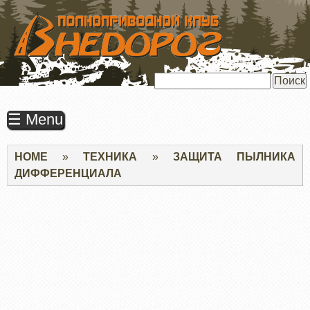
ПЕРЕЙТИ
К
ОСНОВНОМУ
СОДЕРЖАНИЮ
Поиск
☰ Menu
Строка
HOME
ТЕХНИКА
ЗАЩИТА ПЫЛНИКА
навигации
ДИФФЕРЕНЦИАЛА