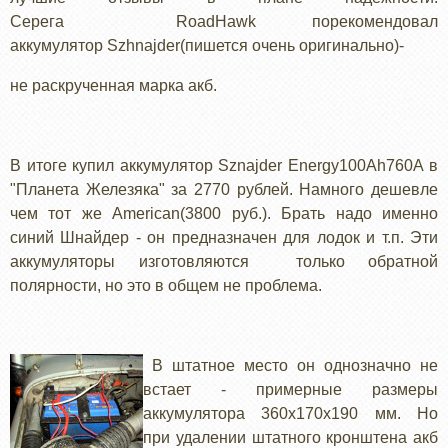
Серега
RoadHawk
порекомендовал
аккумулятор
Szhnajder
(
пишется очень оригинально)
-
не раскрученная марка акб.
В итоге купил аккумулятор
Sznajder
Energy
100
Ah
760
A
в
"Планета Железяка" за 2770
рублей. Намного дешевле
чем тот же
American
(3800
руб.
)
. Брать надо именно
синий Шнайдер - он предназначен для лодок и т.п. Эти
аккумуляторы изготовляются только обратной
полярности, но это в общем не проблема.
В штатное место он однозначно не
встает - примерные размеры
аккумулятора 360х170х190 мм. Но
при удалении штатного кронштена акб