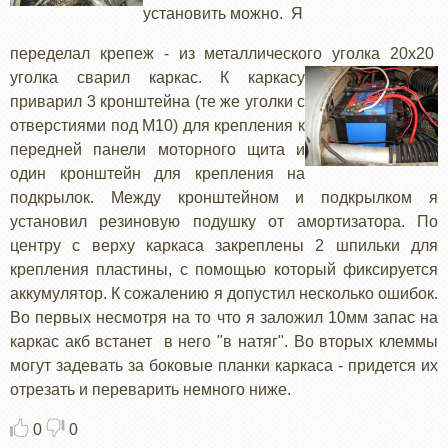
установить можно. Я
переделал крепеж - из металлического уголка 20х20
уголка сварил каркас. К каркасу
приварил 3 кронштейна (те же уголки с
отверстиями под М10) для крепления к
передней панели моторного щита и
один кронштейн для крепления на
подкрылок. Между кронштейном и подкрылком я
установил резиновую подушку от амортизатора. По
центру с верху каркаса закреплены 2 шпильки для
крепления пластины, с помощью который фиксируется
аккумулятор. К сожалению я допустил несколько ошибок.
Во первых несмотря на то что я заложил 10мм запас на
каркас акб встанет в него "в натяг". Во вторых клеммы
могут задевать за боковые планки каркаса - придется их
отрезать и переварить немного ниже.
0
0