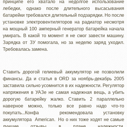
принципе его хватало на недолгое использование
лебедки, однако после длительного высасывания
батарейки требовался длительный подзарядки. Но после
установке электровентиляторов на радиатор несмотря
на мощный 100 амперный генератор батарейка начала
умирать. В какой то момент я не смог завести машину.
Зарядка от ЗУ помогала, но за неделю заряд уходил.
Требовалась замена.
Ставить дорогой гелиевый аккумулятор не позволили
финансы. Да и статья в
ORD
за ноябрь-декабрь 2005
заставила сильно усомнится в их надежности. Регулятор
напряжения в УАЗе не самая надежная вещь, а убить
дорогую батарейку жалко. Ставить 2 параллельно
наверное можно, только все равно надо что-то
покупать...Конфа рекомендовала установку
аккумулятора
American
. Но о них тоже ходят не самые
лучшие отзывы в плане надежности.