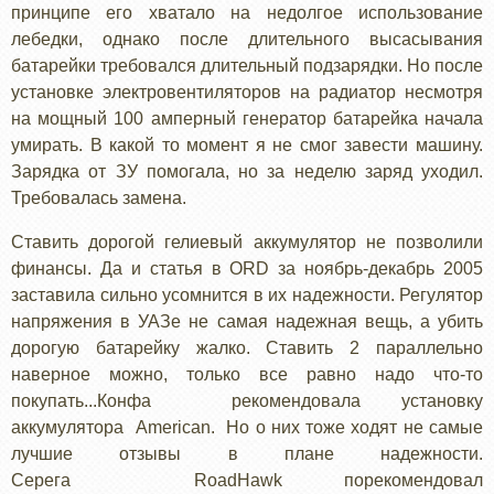
принципе его хватало на недолгое использование
лебедки, однако после длительного высасывания
батарейки требовался длительный подзарядки. Но после
установке электровентиляторов на радиатор несмотря
на мощный 100 амперный генератор батарейка начала
умирать. В какой то момент я не смог завести машину.
Зарядка от ЗУ помогала, но за неделю заряд уходил.
Требовалась замена.
Ставить дорогой гелиевый аккумулятор не позволили
финансы. Да и статья в
ORD
за ноябрь-декабрь 2005
заставила сильно усомнится в их надежности. Регулятор
напряжения в УАЗе не самая надежная вещь, а убить
дорогую батарейку жалко. Ставить 2 параллельно
наверное можно, только все равно надо что-то
покупать...Конфа рекомендовала установку
аккумулятора
American
. Но о них тоже ходят не самые
лучшие отзывы в плане надежности.
Серега
RoadHawk
порекомендовал