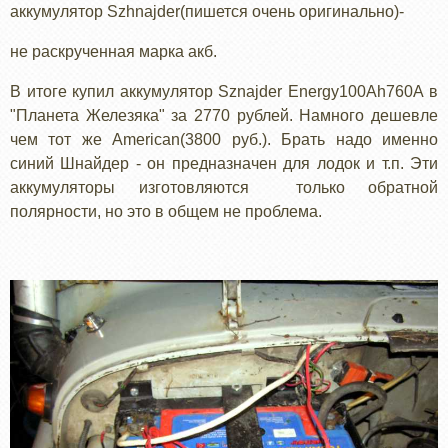
аккумулятор
Szhnajder
(
пишется очень оригинально)
-
не раскрученная марка акб.
В итоге купил аккумулятор
Sznajder
Energy
100
Ah
760
A
в
"Планета Железяка" за 2770
рублей. Намного дешевле
чем тот же
American
(3800
руб.
)
. Брать надо именно
синий Шнайдер - он предназначен для лодок и т.п. Эти
аккумуляторы изготовляются только обратной
полярности, но это в общем не проблема.