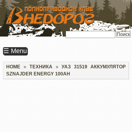
ПЕРЕЙТИ
К
ОСНОВНОМУ
СОДЕРЖАНИЮ
Поиск
☰ Menu
Строка
HOME
ТЕХНИКА
УАЗ 31519 АККУМУЛЯТОР
навигации
SZNAJDER ENERGY 100AH