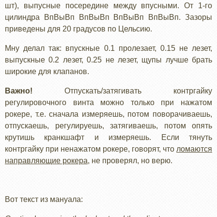
шт), выпусные посередине между впусными. От 1-го
цилиндра ВпВыВп ВпВыВп ВпВыВп ВпВыВп. Зазоры
приведены для 20 градусов по Цельсию.
Мну делал так: впускные 0.1 пролезает, 0.15 не лезет,
выпускные 0.2 лезет, 0.25 не лезет, щупы лучше брать
широкие для клапанов.
Важно!
Отпускать/затягивать контргайку
регулировочного винта можно только при нажатом
рокере, т.е. сначала измеряешь, потом поворачиваешь,
отпускаешь, регулируешь, затягиваешь, потом опять
крутишь кранкшафт и измеряешь. Если тянуть
контргайку при ненажатом рокере, говорят, что
ломаются
направляющие рокера
, не проверял, но верю.
Вот текст из мануала: