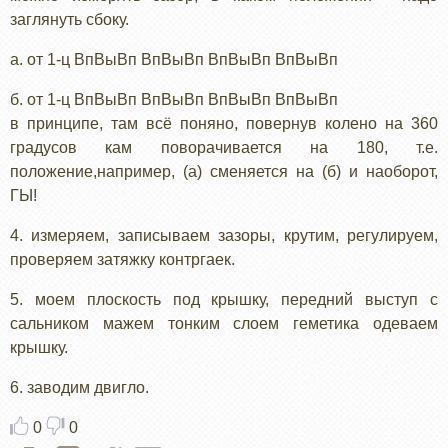
заглянуть сбоку.
а. от 1-ц ВпВыВп ВпВыВп ВпВыВп ВпВыВп
б. от 1-ц ВпВыВп ВпВыВп ВпВыВп ВпВыВп
в принципе, там всё поняно, повернув колено на 360
градусов кам поворачивается на 180, т.е.
положение,например, (а) сменяется на (б) и наоборот,
ГЫ!
4. измеряем, записываем зазоры, крутим, регулируем,
проверяем затяжку контргаек.
5. моем плоскость под крышку, передний выступ с
сальником мажем тонким слоем геметика одеваем
крышку.
6. заводим двигло.
0
0