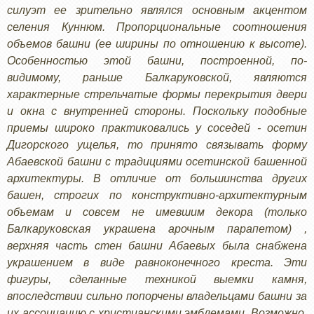
силуэт ее зрительно являлся основным акцентом
селения Куннюм. Пропорциональные соотношения
объемов башни (ее ширины по отношению к высоте).
Особенностью этой башни, построенной, по-
видимому, раньше Балкаруковской, являются
характерные стрельчатые формы перекрытия двери
и окна с внутренней стороны. Поскольку подобные
приемы широко практиковались у соседей - осетин
Дигорского ущелья, то принято связывать форму
Абаевской башни с традициями осетинской башенной
архитектуры. В отличие от большинства других
башен, строгих по конструктивно-архитектурным
объемам и совсем не имевшим декора (только
Балкаруковская украшена арочным парапетом) ,
верхняя часть стен башни Абаевых была снабжена
украшением в виде равноконечного креста. Эти
фигуры, сделанные техникой выемки камня,
впоследствии сильно попорчены владельцами башни за
их ассоциацию с христианскими эмблемами. Возможно,