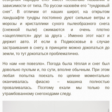
зависимости от типа. По русски назовём его "тундровый
снег". В отличии от наших широт, на открытом
ландшафте тундры постоянно дуют сильные ветры и
морозы и кристаллики сухого пылеобразного снега
(снежной пыли) сжимаются и очень плотно
«зацепляются» друг за друга . Именно этот наст и
держит авто. И если в Подмосковье в случае
застраивания в снегу, в принципе можно докопаться до
земли, то тут докопаться проблематично.
Но нам «не повезло». Погода была тёплая и снег был
довольно пухлым и, по сути, вполне обычным. При этом
любая попытка поехать по целине моментально
оканчивалась фиаско – машина полностью
проваливалась. Поэтому ехали мы только по
утрамбованному снегоходами следу.