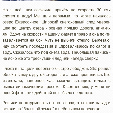
Но я всё таки соскочил, причём на скорости 30 кмч
слетел в воду! Мы шли первыми, по карте началось
озеро Ежвисочное. Широкий снегоходный след уверен
шел по центру озера - ровная прямая дорога, никаких
ям. Вдруг на скорости машину кидает вправо и она почти
заваливается на бок. Чуть не выбили стекло. Вылезаю,
иду смотреть последствия и ..проваливаюсь по сапог в
воду. Оказалось что под снега вода. Небольшая паника -
не ясно же это треснувший лед или наледь сверху.
Глюка вытащили довольно быстро лебедкой. Stiz решил
объехать яму с другой стороны и .. тоже провалился. Его
извлекали, наверное, час, смогли вытащить только с
рывка динамическим тросом. К сожалению, у меня ни
одной фото этих действий нет - было не до того.
Решили не штурмовать озеро в ночи, отъехали назад и
встали на "большой земле" в небольшом перелеске.