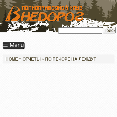
ПЕРЕЙТИ
К
ОСНОВНОМУ
СОДЕРЖАНИЮ
Поиск
☰ Menu
Строка
HOME
ОТЧЕТЫ
ПО ПЕЧОРЕ НА ЛЕЖДУГ
навигации