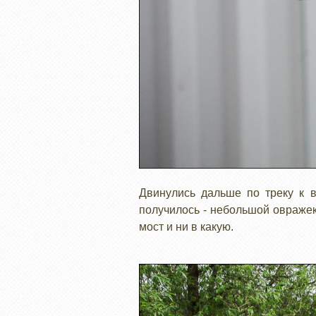
Двинулись дальше по треку к в
получилось - небольшой овражек
мост и ни в какую.