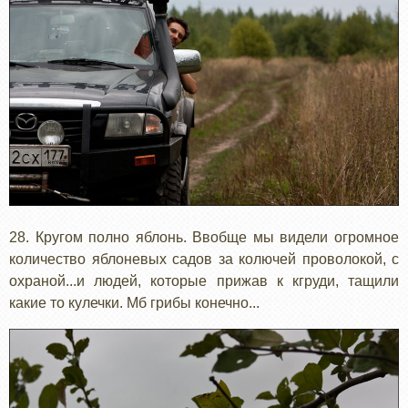
28. Кругом полно яблонь. Ввобще мы видели огромное
количество яблоневых садов за колючей проволокой, с
охраной...и людей, которые прижав к кгруди, тащили
какие то кулечки. Мб грибы конечно...