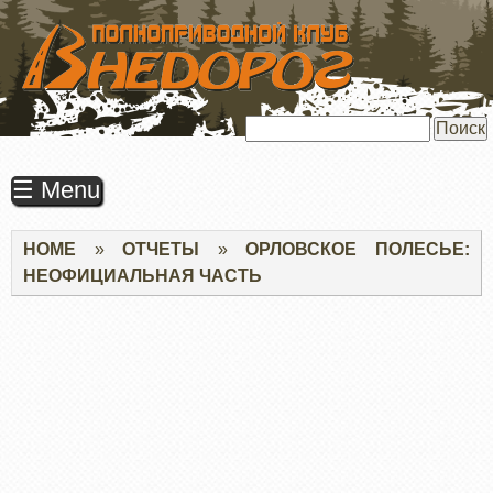
ПЕРЕЙТИ
К
ОСНОВНОМУ
СОДЕРЖАНИЮ
Поиск
☰ Menu
Строка
HOME
ОТЧЕТЫ
ОРЛОВСКОЕ ПОЛЕСЬЕ:
навигации
НЕОФИЦИАЛЬНАЯ ЧАСТЬ