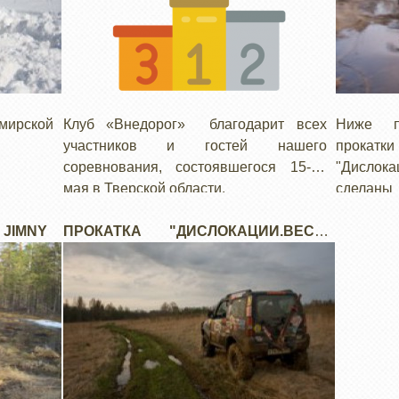
мирской
Клуб «Внедорог» благодарит всех
Ниже п
участников и гостей нашего
прокат
соревнования, состоявшегося 15-16
"Дислока
мая в Тверской области.
сделаны
А так-же поздравляют…
категори
 JIMNY
ПРОКАТКА "ДИСЛОКАЦИИ.ВЕСНА
2010" В ТВЕРСКОЙ ОБЛАСТИ