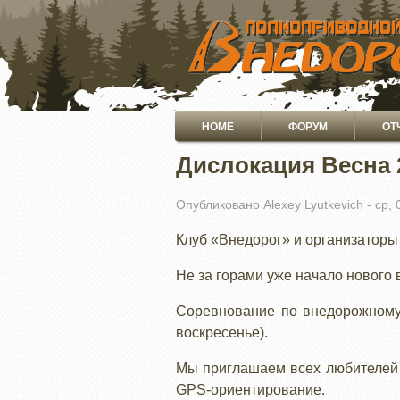
ПЕРЕЙТИ
К
ОСНОВНОМУ
СОДЕРЖАНИЮ
Основная
HOME
ФОРУМ
ОТ
навигация
Дислокация Весна 
Опубликовано
Alexey Lyutkevich
-
ср, 
Клуб «Внедорог» и организаторы
Не за горами уже начало нового 
Соревнование по внедорожному 
воскресенье).
Мы приглашаем всех любителей 
GPS-ориентирование.