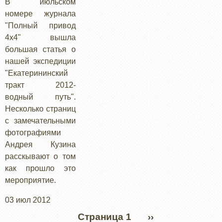
В июльском
номере журнала
"Полный привод
4х4" вышла
большая статья о
нашей экспедиции
"Екатерининский
тракт 2012-
водный путь".
Несколько страниц
с замечательными
фотографиями
Андрея Кузина
расскывают о том
как прошло это
мероприятие.
03 июл 2012
Нумерация
Страница 1
СЛЕДУЮЩАЯ
››