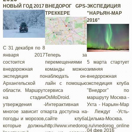
НОВЫЙ ГОД 2017
ВНЕДОРОГ GPS-
ЭКСПЕДИЦИЯ
ТРЕККЕРЕ
"НАРЬЯН-МАР
2016"
С 31 декабря по 8
января 2017
Теперь за
состоится
перемещениями
5 марта стартует
внедорожная
команды можно
зимняя
экспедиция по
наблюдать он-
внедорожная
Архангельской
лайн с помощью
экспедиция клуба
области. Маршрут
сервиса
"Внедрог" по
на стадии
OsMoDroid.
маршруту Москва -
утверждения -
Интерактивная
Ухта - Нарьян-Мар
многое зависит от
карта доступна на
- Леждуг -Усть-
погоды и морозов,
сайте клуба
Цильма-Москва.
которые должны
http://www.vnedorog.ru/vnedorog_online
04 фев 2016