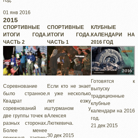
год.
01 янв 2016
2015
СПОРТИВНЫЕ
СПОРТИВНЫЕ
КЛУБНЫЕ
ИТОГИ ГОДА.
ИТОГИ ГОДА.
КАЛЕНДАРИ НА
ЧАСТЬ 2
ЧАСТЬ 1
2016 ГОД
Готовятся к
Соревнование
Если кто не знает
выпуску
было странное.
я уже несколько
традиционные
Квадрат
лет езжу
клубные
соревнований и
штурманом у
календари на 2016
две группы точек в
Алексея
год.
разных сторонах.
Люткевича.
21 дек 2015
Более менее
30 дек 2015
прикинул тактику.