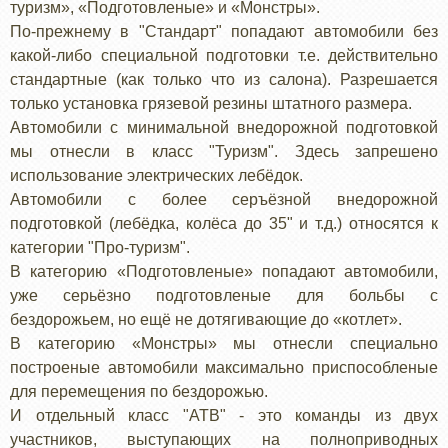
туризм», «Подготовленые» и «Монстры».
По-прежнему в "Стандарт" попадают автомобили без
какой-либо специальной подготовки т.е. действительно
стандартные (как только что из салона). Разрешается
только установка грязевой резины штатного размера.
Автомобили с минимальной внедорожной подготовкой
мы отнесли в класс "Туризм". Здесь запрешено
использование электрических лебёдок.
Автомобили с более серъёзной внедорожной
подготовкой (лебёдка, колёса до 35" и т.д.) относятся к
категории "Про-туризм".
В категорию «Подготовленые» попадают автомобили,
уже серьёзно подготовленые для больбы с
бездорожьем, но ещё не дотягивающие до «котлет».
В категорию «Монстры» мы отнесли специально
построеные автомобили максимально приспособленые
для перемещения по бездорожью.
И отдельный класс "АТВ" - это команды из двух
участников, выступающих на полноприводных