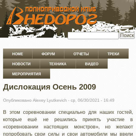
ПЕРЕЙТИ
К
ОСНОВНОМУ
СОДЕРЖАНИЮ
Поиск
Основная
HOME
ФОРУМ
ОТЧЕТЫ
ТРЕКИ
навигация
НОВОСТИ
ТЕХНИКА
ВИДЕО
МЕРОПРИЯТИЯ
Дислокация Осень 2009
Опубликовано
Alexey Lyutkevich
-
ср, 06/30/2021 - 16:49
В этом соревновании специально для наших гостей,
которые ешё не решились принять участие в
«соревновании настоящих монстров», но желают
попробовать свои силы и свои автомобили мы ввели