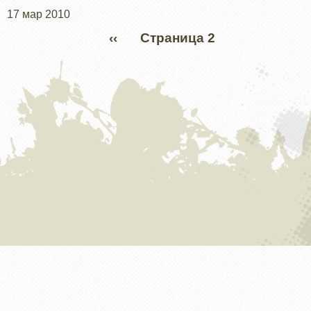
17 мар 2010
Нумерация
ПРЕДЫДУЩАЯ
‹‹
Страница 2
страниц
СТРАНИЦА