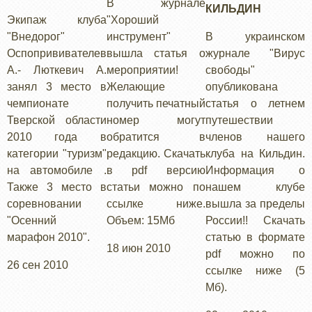
В журнале
КИЛЬДИН
Экипаж клуба
"Хороший
"Внедорог"
инструмент"
В украинском
Оспопрививателев
вышла статья о
журнале "Вирус
А.- Люткевич А.
мероприятии!
свободы"
занял 3 место в
Желающие
опубликована
чемпионате
получить печатный
статья о летнем
Тверской области
номер могут
путешествии
2010 года в
обратится в
членов нашего
категории "туризм"
редакцию. Скачать
клуба на Кильдин.
на автомобиле .
в pdf версию
Информация о
Также 3 место в
статьи можно по
нашем клубе
соревновании
ссылке ниже.
вышла за пределы
"Осенний
Объем: 15Мб
России!! Скачать
марафон 2010".
статью в формате
18 июн 2010
pdf можно по
26 сен 2010
ссылке ниже (5
Мб).