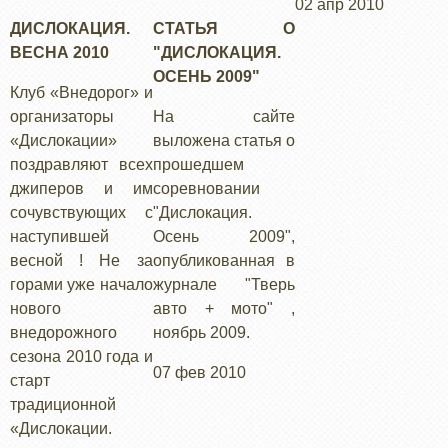
02 апр 2010
ДИСЛОКАЦИЯ.
СТАТЬЯ О
ВЕСНА 2010
"ДИСЛОКАЦИЯ.
ОСЕНЬ 2009"
Клуб «Внедорог» и
организаторы
На сайте
«Дислокации»
выложена статья о
поздравляют всех
прошедшем
джиперов и им
соревновании
сочувствующих с
"Дислокация.
наступившей
Осень 2009",
весной ! Не за
опубликованная в
горами уже начало
журнале "Тверь
нового
авто + мото" ,
внедорожного
ноябрь 2009.
сезона 2010 года и
07 фев 2010
старт
традиционной
«Дислокации.