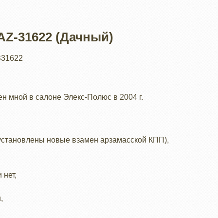
Z-31622 (Дачный)
З31622
н мной в салоне Элекс-Полюс в 2004 г.
(установлены новые взамен арзамасской КПП),
 нет,
,