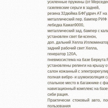
усиленные пружины (от Мерседес
газелевские серьги в задней,
резина 32дюйма БФГудрич АТ на 
металлический пер. бампер РИФ 
лебедка Камап9000,
металлический зад. бампер с кали
установлен свет би-ксенон,
доп. дальний Хелла Иллюминатор
задний рабочий свет Хелла,
генератор 120А,
пневмосистема на базе Беркута Р
установлены релинги на крышу о
салон кожанный с электрорегулир
полная вибро- и шумоизоляция с
спальное место в багажнике с ф
навигационный комплекс на базе
сиби рация.
Практически стоковый авто, п
пользования