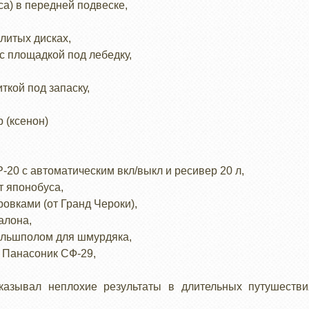
а) в передней подвеске,
литых дисках,
с площадкой под лебедку,
ткой под запаску,
 (ксенон)
-20 с автоматическим вкл/выкл и ресивер 20 л,
т японобуса,
овками (от Гранд Чероки),
алона,
альшполом для шмурдяка,
 Панасоник СФ-29,
оказывал неплохие результаты в длительных путушеств