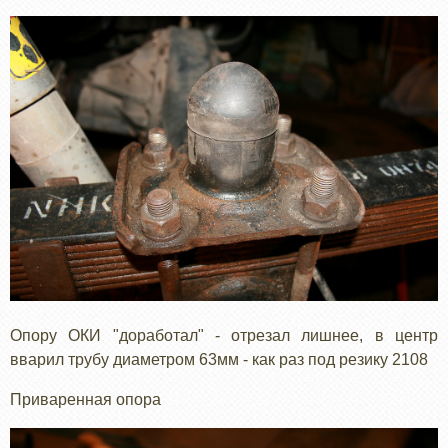
Опору ОКИ "доработал" - отрезал лишнее, в центр
вварил трубу диаметром 63мм - как раз под резику 2108
Приваренная опора