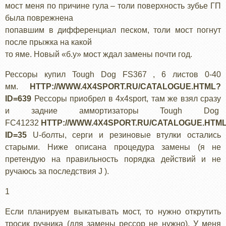
мост меня по причине гула – толи поверхность зубье ГП
была поврежнена
попавшим в дифференциал песком, толи мост погнут
после прыжка на какой
то яме. Новый «б.у» мост ждал замены почти год.
Рессоры купил Tough Dog FS367 , 6 листов 0-40
мм.
HTTP://WWW.4X4SPORT.RU/CATALOGUE.HTML?
ID=639
Рессоры приобрел в 4x4sport, там же взял сразу
и задние аммортизаторы Tough Dog
FC41232
HTTP://WWW.4X4SPORT.RU/CATALOGUE.HTM
ID=35
U-болты, серги и резиновые втулки остались
старыми. Ниже описана процедура замены (я не
претендую на правильность порядка действий и не
ручаюсь за последствия J ).
1
Если планируем выкатывать мост, то нужно открутить
тросик ручника (для замены рессор не нужно). У меня