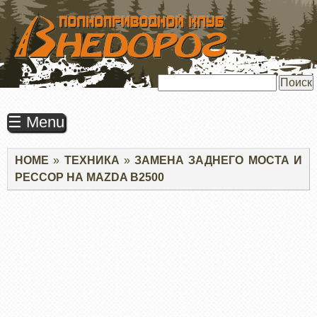
ПЕРЕЙТИ
К
ОСНОВНОМУ
СОДЕРЖАНИЮ
Поиск
☰ Menu
Строка
HOME
ТЕХНИКА
ЗАМЕНА ЗАДНЕГО МОСТА И
навигации
РЕССОР НА MAZDA B2500