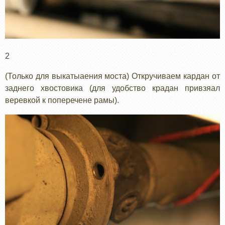
2
(Только для выкатыаения моста) Откручиваем кардан от
заднего хвостовика (для удобство крадан привзяал
веревкой к поперечене рамы).