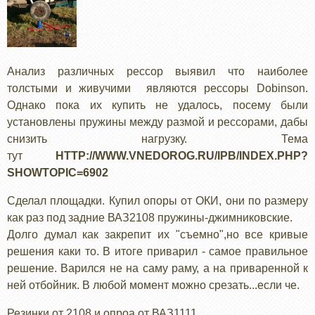
Анализ различных рессор выявил что наиболее
толстыми и живучими являются рессоры Dobinson.
Однако пока их купить не удалось, посему были
установлены пружины между размой и рессорами, дабы
снизить нагрузку. Тема
тут
HTTP://WWW.VNEDOROG.RU/IPB/INDEX.PHP?
SHOWTOPIC=6902
Сделал площадки. Купил опоры от ОКИ, они по размеру
как раз под задние ВАЗ2108 пружины-джимниковские.
Долго думал как закрепит их "съемно",но все кривые
решения каки то. В итоге приварил - самое правильное
решение. Варился не на саму раму, а на приваренной к
ней отбойник. В любой момент можно срезать...если че.
Резинки от 2108 и опроа от ВАЗ1111