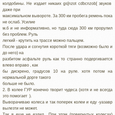
колдобины. Не издает никаих gs[nzot cdbcnzob[ звуков
даже при
максимальном вывороте. За 300 км пробега ремень пока
не ослаб. Усилие
м.б и не информативно, но туда сюда 300 км прорулил
без проблем. Руль
легкий - крутить на трассе можно пальцем.
После удара и согнутия короткой тяги (возможно было и
до него) на
разбитом асфальте руль как то странно подергивается
влево вправо , как
бы дискрено, градусов 10 на руле. хотя потом на
нормальной дорге такого
больше не было.
2. В колее ГУР конечно творит чудеса (хотя и не всегда
это помогает ).
Выворачиваю колеса и так поперек колеи и еду -уазавр
вылезти не может.
Так я еще не ездил При этом (повернутых колесах)