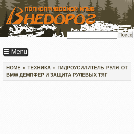
ПЕРЕЙТИ
К
ОСНОВНОМУ
СОДЕРЖАНИЮ
Поиск
☰ Menu
Строка
HOME
ТЕХНИКА
ГИДРОУСИЛИТЕЛЬ РУЛЯ ОТ
навигации
BMW ДЕМПФЕР И ЗАЩИТА РУЛЕВЫХ ТЯГ