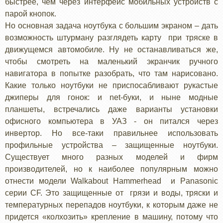
быстрее, чем через интерфейс мобильных устройств с
парой кнопок.
Но основная задача ноутбука с большим экраном – дать
возможность штурману разглядеть карту при тряске в
движущемся автомобиле. Ну не останавливаться же,
чтобы смотреть на маленький экранчик ручного
навигатора в попытке разобрать, что там нарисовано.
Какие только ноутбуки не приспосабливают рукастые
джиперы для гонок: и net-буки, и ныне модные
планшеты, встречались даже варианты установки
офисного компьютера в УАЗ - он питался через
инвертор. Но все-таки правильнее использовать
профильные устройства – защищенные ноутбуки.
Существует много разных моделей и фирм
производителей, но к наиболее популярным можно
отнести модели Walkabout Hammerhead и Panasonic
серии CF. Это защищенные от грязи и воды, тряски и
температурных перепадов ноутбуки, к которым даже не
придется «колхозить» крепление в машину, потому что