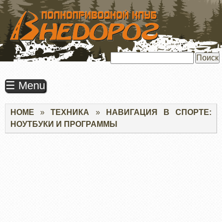
ПЕРЕЙТИ
К
ОСНОВНОМУ
СОДЕРЖАНИЮ
Поиск
☰ Menu
Строка
HOME
ТЕХНИКА
НАВИГАЦИЯ В СПОРТЕ:
навигации
НОУТБУКИ И ПРОГРАММЫ