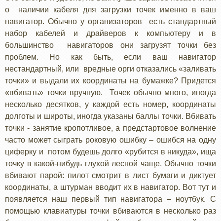
о наличии кабеля для загрузки точек именно в ваш
навигатор. Обычно у организаторов есть стандартный
набор кабелей и драйверов к компьютеру и в
большинство навигаторов они загрузят точки без
проблем. Но как быть, если ваш навигатор
нестандартный, или вредные орги отказались «заливать
точки» и выдали их координаты на бумажке? Придется
«вбивать» точки вручную. Точек обычно много, иногда
несколько десятков, у каждой есть номер, координаты
долготы и широты, иногда указаны баллы точки. Вбивать
точки - занятие кропотливое, а предстартовое волнение
часто может сыграть роковую ошибку – ошибся на одну
циферку и потом будешь долго «рубится в никуда», ища
точку в какой-нибудь глухой лесной чаще. Обычно точки
вбивают парой: пилот смотрит в лист бумаги и диктует
координаты, а штурман вводит их в навигатор. Вот тут и
появляется наш первый тип навигатора – ноутбук. С
помощью клавиатуры точки вбиваются в несколько раз