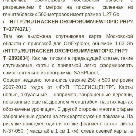
разрешением 6 метров на пиксель склееная из
генштабовских 500-метровок имеет размер 1.27 Gb
(
HTTP://RUTRACKER.ORG/FORUM/VIEWTOPIC.PHP?
T=1774171
)
Там же выложена спутниковая карта Московской
области с привязкой для OziExplorer, объемом 1.63 Gb
(
HTTP://RUTRACKER.ORG/FORUM/VIEWTOPIC.PHP?
T=2893634
). Как мы писали в предыдущей статье, такие
спутниковые карты с привязкой легко сформировать
самостоятельно из программы SASPlanet.
Совсем недавно появились свежие 250 и 500 метровки
2007-2010 годов от ФГУП "ГОСГИСЦЕНТР". Карты
новые, актуальные – например, заброшенные деревни,
показанные еще на древнем «генштабе», на этих картах
обозначены урочищем. С другой стороны многие старые
заброшенные дороги на этих картах уже не показаны. На
рисунке приведен один и тот же фрагмент карты листа
N-37-050 ( масштаб в 1 см 1 км): слева свежей карты, а