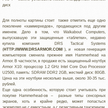
диск
Для полноты картины стоит также отметить еще одно
поколение «хаммерхедов», продающихся под другим
именем. Дело в том, что Walkabout Сomputers,
выпускавшую эти защищенные «таблетки», недавно
купила компания DRS Tactical Systems
(
HTTP://WWW.DRSARMOR.COM/
), и новая генерация
компьютеров сменила прежнее имя Hammerhead на
Armor. В частности, в продаже есть защищенный ноутбук
Armor X10: процессор 1.2 GHz Intel Core Duo Processor
U2500, память: SDRAM DDR2 2GB, жесткий диск: 80GB.
Цена на эти ноутбуки несколько выше, около 30-35 тыс.
рублей.
Еще одна особенность, которую стоит учитывать при
покупке Hammerhead-ов – разные типы сенсорных
экранов, хоть и крайне редко, может попасться
экземпляр не с емкостным, а с резистивным тачскрином.