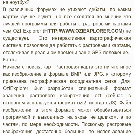
на ноутбук?
В различных форумах не утихают дебаты, по каким
картам лучше ездить, но все сходятся во мнении что
лучшей программы для работы с растровыми картами
чем OZI Explorer (
HTTP://WWW.OZIEXPLORER.COM
) не
существует. Это интерактивная картографическая
система, позволяющая работать с растровыми картами,
отслеживая в реальном времени ваше GPS-положение.
Карты
Начнем с поиска карт. Растровая карта это ни что иное
как изображение в формате BMP или JPG, к которому
привязана географическая координатная сетка. Для
OziExplorer был разработан специальный формат
хранения растрового изображения ozf (сейчас в
основном используется формат ozf2, иногда ozf3). Файл
изображения в этом формате может обрабатываться
программой и выводиться на экран не целиком, а по
частям, по мере необходимости. Поскольку растровые
изображения достаточно большие, то использование