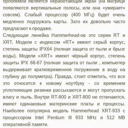
проблемой является неработающий экран (на матрице
появляются вертикальные полосы, или она «умирает»
совсем). Слабый процессор (400 МГц) будет очень
медленно подгружать карты. Зато их довольно часто
предлагают к продаже.
Следующая линейка Hammerhead-ов это серии RT и
XRT. Модели с индексом «RT» имеют серый корпус,
степень защиты IPX64 (полная защита от пыли и брызг
воды). Модели «XRT» имеют чёрный корпус, степень
защиты IPX 66-67 (полная защита от пыли , компьютер
выдерживает кратковременное погружение в воду на
глубину до полуметра). Правда, стоит отметить, что все
это относится к новому ноутбуку - со временем
уплотняющие резинки рассыхаются и могут пропускать
влагу и пыль. Внутри RT-800 и XRT-800 не отличаются,
имеют одинаковые материнские платы и процессы.
Наиболее популярна модель Hammerhead XRT-933 с
процессором Intel Pentium III 933 MHz и 512 MB
оперативной памяти.