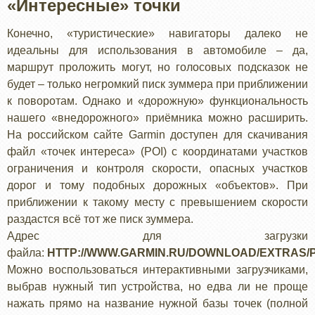
«Интересные» точки
Конечно, «туристические» навигаторы далеко не
идеальны для использования в автомобиле – да,
маршрут проложить могут, но голосовых подсказок не
будет – только негромкий писк зуммера при приближении
к поворотам. Однако и «дорожную» функциональность
нашего «внедорожного» приёмника можно расширить.
На российском сайте Garmin доступен для скачивания
файл «точек интереса» (POI) с координатами участков
ограничения и контроля скорости, опасных участков
дорог и тому подобных дорожных «объектов». При
приближении к такому месту с превышением скорости
раздастся всё тот же писк зуммера.
Адрес для загрузки
файла:
HTTP://WWW.GARMIN.RU/DOWNLOAD/EXTRAS/P
Можно воспользоваться интерактивными загрузчиками,
выбрав нужный тип устройства, но едва ли не проще
нажать прямо на название нужной базы точек (полной