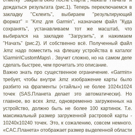
дождаться результата (рис.1). Теперь переключаемся в
закладку "Склеить", выбираем "результирующий
формат" = "Kmz для Garmin", назначаем файл "Куда
сохранять", устанавливаем тот же масштаб, что
выбирался на закладке "Загрузить", и нажимаем
"Начать" (рис.2). И собственно всё. Полученный файл
.kmz надо поместить на флешку устройства в каталог
\Garmin\CustomMaps\ . Звучит сложно, но на самом деле
сделать быстрее, чем прочитать это описание.
Важно знать про существенное ограничение. «Garmin»
требует, чтобы внутри .kmz изображение карты было
разбито на фрагменты («тайлы») не более 1024x1024
точек (SAS.Планета делает это автоматически). Но
главное, во всех .kmz, одновременно загруженных на
устройство, должно быть не более 100 картинок. Т.е.
максимальный размер загруженной растровой карты -
10240x10240 точек. Это, к сожалению, совсем немного.
«САС.Планета» отображает размер выделенной области