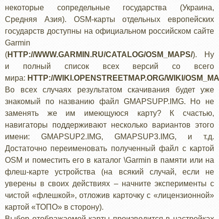
некоторые сопредельные государства (Украина,
Средняя Азия). OSM-карты отдельных европейских
государств доступны на официальном российском сайте
Garmin
(
HTTP://WWW.GARMIN.RU/CATALOG/OSM_MAPS/
). Ну
и полный список всех версий со всего
мира:
HTTP://WIKI.OPENSTREETMAP.ORG/WIKI/OSM_
Во всех случаях результатом скачивания будет уже
знакомый по названию файл GMAPSUPP.IMG. Но не
заменять же им имеющуюся карту? К счастью,
навигаторы поддерживают несколько вариантов этого
имени: GMAPSUP2.IMG, GMAPSUP3.IMG, и т.д.
Достаточно переименовать полученный файл с картой
OSM и поместить его в каталог \Garmin в памяти или на
флеш-карте устройства (на всякий случай, если не
уверены в своих действиях – начните эксперименты с
чистой «флешкой», отложив карточку с «лицензионной»
картой «ТОПО» в сторону).
Выбор отображаемой карты производится в настройках