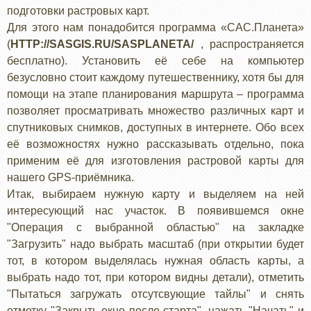
подготовки растровых карт.
Для этого нам понадобится программа «САС.Планета»
(
HTTP://SASGIS.RU/SASPLANETA/
, распространяется
бесплатно). Установить её себе на компьютер
безусловно стоит каждому путешественнику, хотя бы для
помощи на этапе планирования маршрута – программа
позволяет просматривать множество различных карт и
спутниковых снимков, доступных в интернете. Обо всех
её возможностях нужно рассказывать отдельно, пока
применим её для изготовления растровой карты для
нашего GPS-приёмника.
Итак, выбираем нужную карту и выделяем на ней
интересующий нас участок. В появившемся окне
"Операция с выбранной областью" на закладке
"Загрузить" надо выбрать масштаб (при открытии будет
тот, в котором выделялась нужная область карты, а
выбрать надо тот, при котором видны детали), отметить
"Пытаться загружать отсутсвующие тайлы" и снять
отметку "Закрыть окно после старта", нажать "Начать" и