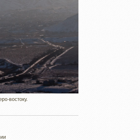
ро-востоку.
рии