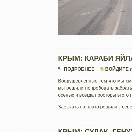
КРЫМ: КАРАБИ ЯЙЛ
ПОДРОБНЕЕ
О
ВОЙДИТЕ
КРЫМ:
Воодушевленные тем что мы смо
КАРАБИ
мы решили попробовать забратьс
ЯЙЛА
осенью и всегда просторы этого 
Заезжать на плато решили с севе
КРЫМ: СУДАК, ГЕН