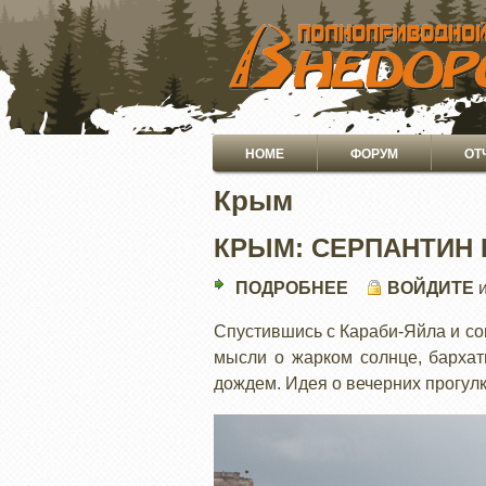
ПЕРЕЙТИ
К
ОСНОВНОМУ
СОДЕРЖАНИЮ
Основная
HOME
ФОРУМ
ОТ
навигация
Крым
КРЫМ: СЕРПАНТИН 
ПОДРОБНЕЕ
О
ВОЙДИТЕ
КРЫМ:
Спустившись с Караби-Яйла и со
СЕРПАНТИН
мысли о жарком солнце, бархат
НА
дождем. Идея о вечерних прогул
АЙ-
ПЕТРИ