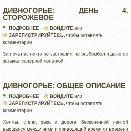
ДИВНОГОРЬЕ: ДЕНЬ 4,
СТОРОЖЕВОЕ
ПОДРОБНЕЕ
О
ВОЙДИТЕ
или
ЗАРЕГИСТРИРУЙТЕСЬ
ДИВНОГОРЬЕ:
, чтобы оставлять
комментарии
ДЕНЬ
4,
За ночь нас никто не застрелил, не разбомбил и даже не
СТОРОЖЕВОЕ
затыкал саперной лопаткой.
ДИВНОГОРЬЕ: ОБЩЕЕ ОПИСАНИЕ
ПОДРОБНЕЕ
О
ВОЙДИТЕ
или
ЗАРЕГИСТРИРУЙТЕСЬ
ДИВНОГОРЬЕ:
, чтобы оставлять
комментарии
ОБЩЕЕ
ОПИСАНИЕ
Холмы, степи, река и дорога, бесконечной лентой
вьющаяся между ними и приводящий время от времени