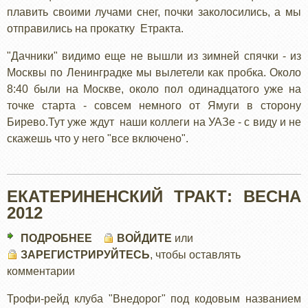
ВОДНЫЙ
плавить своими лучами снег, почки заколосились, а мы
ПУТЬ:
отправились на прокатку Етракта.
ПРОКАТКА
МАРШРУТА
"Дачники" видимо еще не вышли из зимней спячки - из
Москвы по Ленинградке мы вылетели как пробка. Около
8:40 были на Москве, около пол одинадцатого уже на
точке старта - совсем немного от Ямуги в сторону
Бирево.Тут уже ждут наши коллеги на УАЗе - с виду и не
скажешь что у него "все включено".
ЕКАТЕРИНЕНСКИЙ ТРАКТ: ВЕСНА
2012
ПОДРОБНЕЕ
О
ВОЙДИТЕ
или
ЗАРЕГИСТРИРУЙТЕСЬ
ЕКАТЕРИНЕНСКИЙ
, чтобы оставлять
комментарии
ТРАКТ:
ВЕСНА
Трофи-рейд клуба "Внедорог" под кодовым названием
2012