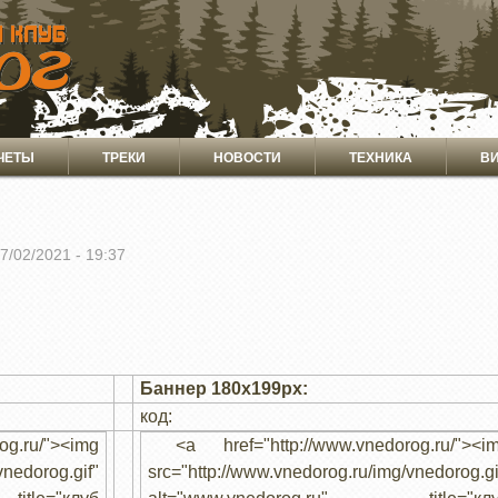
ЧЕТЫ
ТРЕКИ
НОВОСТИ
ТЕХНИКА
В
07/02/2021 - 19:37
Баннер 180x199px:
код:
g.ru/"><img
<a href="http://www.vnedorog.ru/"><i
vnedorog.gif"
src="http://www.vnedorog.ru/img/vnedorog.gi