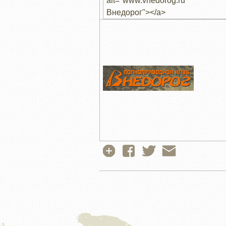
alt="www.vnedorog.ru" t
Внедорог"></a>