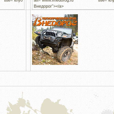
itle="клуб
alt="www.vnedorog.ru" title="кл
Внедорог"></a>