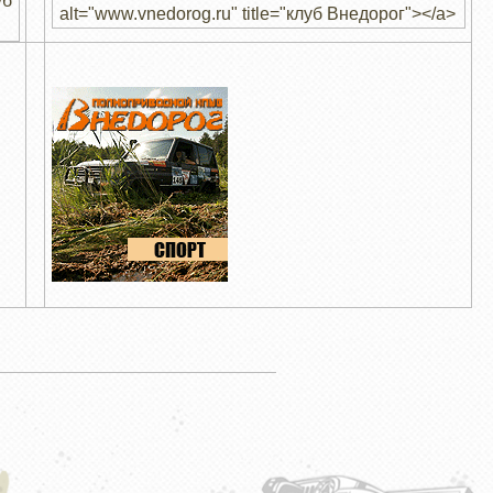
уб
alt="www.vnedorog.ru" title="клуб Внедорог"></a>