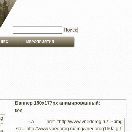
Поиск
ИДЕО
МЕРОПРИЯТИЯ
Баннер 160x177px анимированный:
код:
mg
<a href="http://www.vnedorog.ru/"><img
f"
src="http://www.vnedorog.ru/img/vnedorog160a.gif"