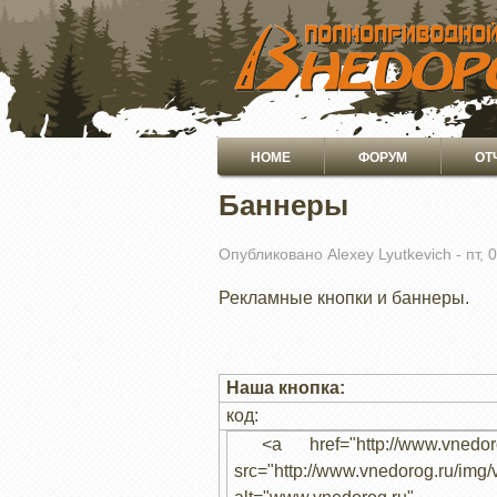
ПЕРЕЙТИ
К
ОСНОВНОМУ
СОДЕРЖАНИЮ
Основная
HOME
ФОРУМ
ОТ
навигация
Баннеры
Опубликовано
Alexey Lyutkevich
-
пт, 
Рекламные кнопки и баннеры.
Наша кнопка:
код:
<a href="http://www.vnedoro
src="http://www.vnedorog.ru/img/