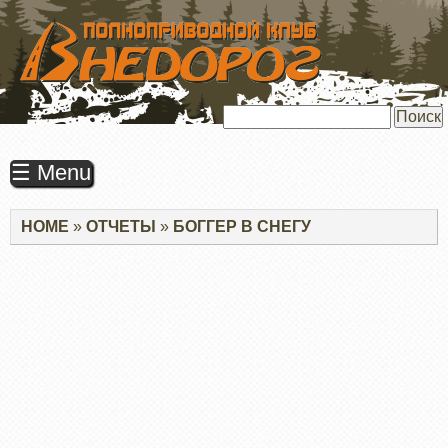
ПЕРЕЙТИ
К
ОСНОВНОМУ
СОДЕРЖАНИЮ
Поиск
☰ Menu
Строка
HOME
ОТЧЕТЫ
БОГГЕР В СНЕГУ
навигации