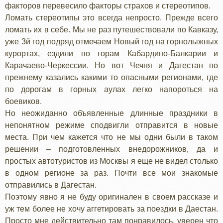
факторов перевесило факторы страхов и стереотипов.
Ломать стереотипы это всегда непросто. Прежде всего
ломать их в себе. Мы не раз путешествовали по Кавказу,
уже 3й год подряд отмечаем Новый год на горнолыжных
курортах, ездили по горам Кабардино-Балкарии и
Карачаево-Черкессии. Но вот Чечня и Дагестан по
прежнему казались какими то опасными регионами, где
по дорогам в горных аулах легко напороться на
боевиков.
Но неожиданно объявленные длинные праздники в
непонятном режиме сподвигли отправится в новые
места. При чем кажется что не мы одни были в таком
решении – подготовленных внедорожников, да и
простых автотуристов из Москвы я еще не видел столько
в одном регионе за раз. Почти все мои знакомые
отправились в Дагестан.
Поэтому явно я не буду оригинален в своем рассказе и
уж тем более не хочу аггетировать за поездки в Даестан.
Просто мне действительно там понравилось, уверен что