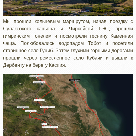
Мы прошли кольцевым маршрутом, начав поездку с
Сулаксокого каньона и Чиркейсой ГЭС, прошли
гимринским тонелем и посмотрели теснину Каменная
чаща. Полюбовались водопадом Тобот и посетили
старинное село Гуниб. Затем глухими горными дорогами
прошли через ремесленное село Кубачи и вышли к
Дербенту на берегу Каспия.