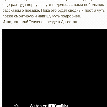
еще раз туда вернусь, ну и поделюсь с вами небольшим
рассказом о поездке. Пока это будет сводный пост, а чуть
позже смонтирую и напишу чуть подробнее.
Итак, погнали! Teaser о поезде в Дагестан.