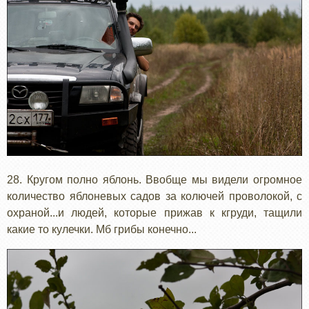
28. Кругом полно яблонь. Ввобще мы видели огромное
количество яблоневых садов за колючей проволокой, с
охраной...и людей, которые прижав к кгруди, тащили
какие то кулечки. Мб грибы конечно...