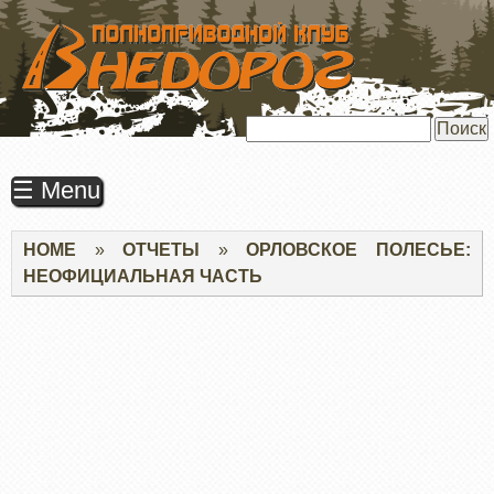
ПЕРЕЙТИ
К
ОСНОВНОМУ
СОДЕРЖАНИЮ
Поиск
☰ Menu
Строка
HOME
ОТЧЕТЫ
ОРЛОВСКОЕ ПОЛЕСЬЕ:
навигации
НЕОФИЦИАЛЬНАЯ ЧАСТЬ